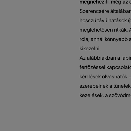
megnehezíti, még az e
Szerencsére általában 
hosszú távú hatások (p
meglehetősen ritkák. 
róla, annál könnyebb
kikezelni.
Az alábbiakban a labir
fertőzéssel kapcsolat
kérdések olvashatók —
szerepelnek a tünete
kezelések, a szövődm