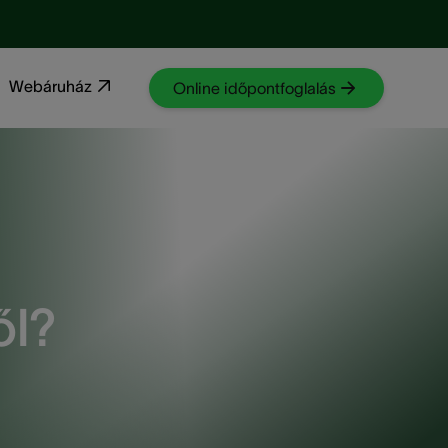
Webáruház
Online időpontfoglalás
ől?