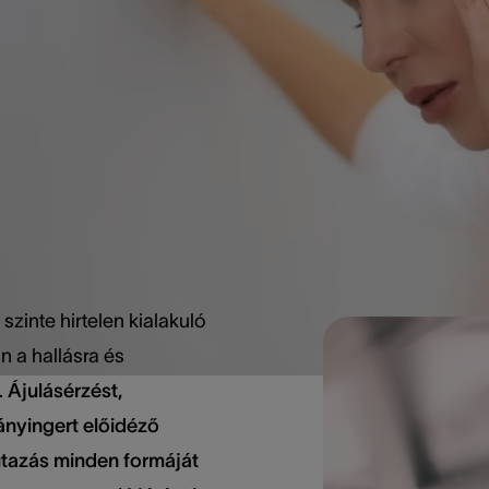
ég típusai, okai, tü
sének módszerei.
szinte hirtelen kialakuló
n a hallásra és
.
Ájulásérzést,
ányingert előidéző
utazás minden formáját