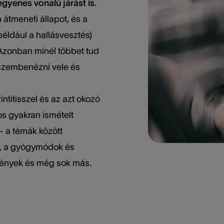
gyenes vonalú járást is.
átmeneti állapot, és a
éldául a hallásvesztés)
Azonban minél többet tud
 szembenézni vele és
intitisszel és az azt okozó
os gyakran ismételt
 a témák között
k, a gyógymódok és
ények és még sok más.