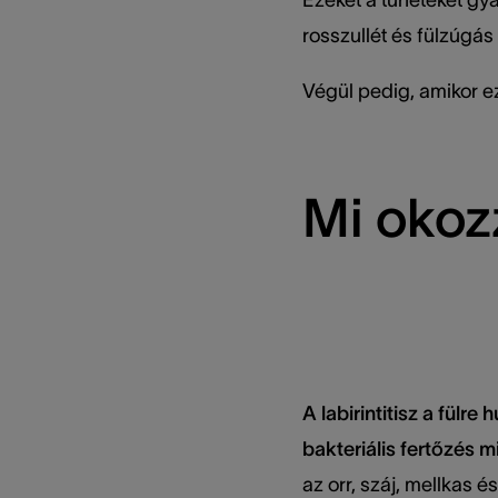
rosszullét és fülzúgás 
Végül pedig, amikor ez
Mi okozz
A labirintitisz a fülr
bakteriális fertőzés mi
az orr, száj, mellkas é