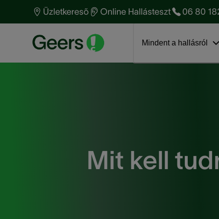
Hallásvizsgálat - mire
Amíg megszokja a
Mi vár rám az audiológusnál?
Üzletkereső
Online Hallásteszt
06 80 18
számíthat?
hallókészüléket
Ismerje meg
Ugrás a blogra
Hallás anatómia
Hallókészülék árak
anyavállalatunkat!
Mindent a hallásról
Mit kell tud