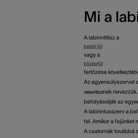
Mi a labi
A labirintitisz a
belső fül
vagy a
középfül
fertőzése következtébe
Az egyensúlyszervet e
nek nevezzük. 
neuritisz
befolyásolják az egyens
A labirintusszerv a be
fel. Amikor a fejünke
A csatornák továbbá a