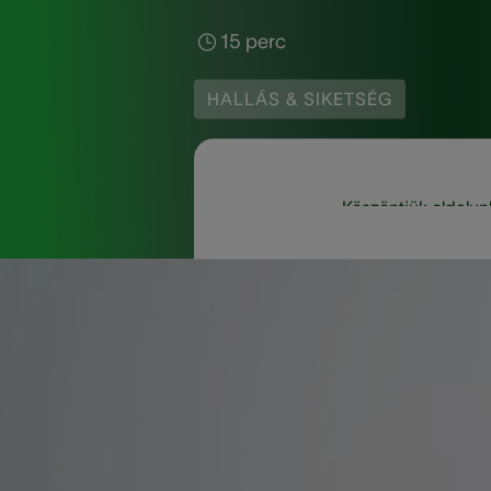
15 perc
HALLÁS & SIKETSÉG
Köszöntjük oldalun
A labirintitisz egy a 
gyulladás hatással lehe
ájulást és hányingert 
ismertetjük a labirinti
orvoshoz fordulni.