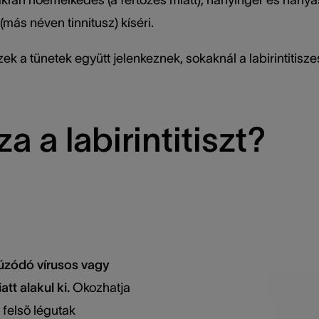
(más néven tinnitusz) kíséri.
ek a tünetek együtt jelenkeznek, sokaknál a labirintitisze
a a labirintitiszt?
e húzódó vírusos vagy
att alakul ki.
Okozhatja
s felső légutak