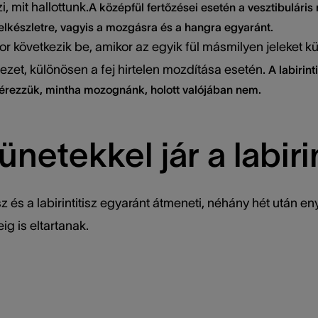
, mit hallottunk.
A középfül fertőzései esetén a vesztibuláris
jelkészletre, vagyis a mozgásra és a hangra egyaránt.
 következik be, amikor az egyik fül másmilyen jeleket küld
ezet, különösen a fej hirtelen mozdítása esetén.
A labirint
érezzük, mintha mozognánk, holott valójában nem.
ünetekkel jár a labiri
isz és a labirintitisz egyaránt átmeneti, néhány hét után
g is eltartanak.