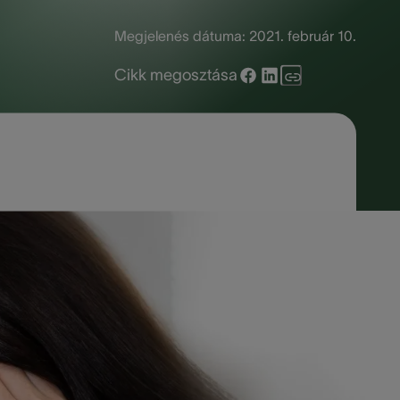
Megjelenés dátuma:
2021. február 10.
Cikk megosztása
g. Az ennek következtében kialakuló
lásra, sőt, akár vertigót, fejfájást,
ritkán újul ki. Ebben az útmutatóban
ítése érdekében, illetve hogy mikor kell