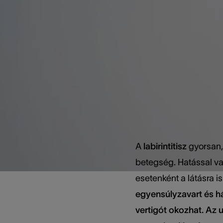
A betegs
enyhíté
A
labirintitisz
gyorsan, 
betegség. Hatással va
esetenként a látásra is
egyensúlyzavart és h
vertigót okozhat. Az 