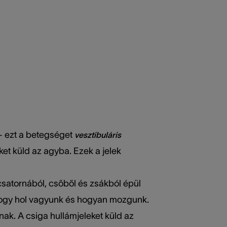
 — ezt a betegséget
vesztibuláris
eket küld az agyba. Ezek a jelek
 csatornából, csőből és zsákból épül
, hogy hol vagyunk és hogyan mozgunk.
ak. A csiga hullámjeleket küld az