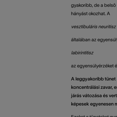
gyakoribb, de a belső 
hányást okozhat. A
vesztibuláris neuritisz
általában az egyensúl
labirintitisz
az egyensúlyérzéket és 
A leggyakoribb tünet 
koncentrálási zavar, 
járás vátozása és ver
képesek egyenesen me
Ezeket a tüneteket gya