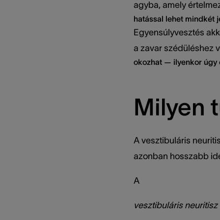
agyba, amely értelmezi
hatással lehet mindkét 
Egyensúlyvesztés akkor
a zavar szédüléshez v
okozhat — ilyenkor úgy 
Milyen t
A vesztibuláris neurit
azonban hosszabb idei
A
vesztibuláris neuritisz