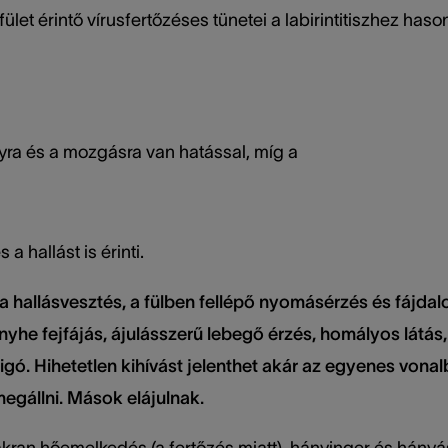
fület érintő vírusfertőzéses tünetei a labirintitiszhez ha
yra és a mozgásra van hatással, míg a
a hallást is érinti.
a hallásvesztés, a fülben fellépő nyomásérzés és fájdalo
enyhe fejfájás, ájulásszerű lebegő érzés, homályos látás
tigó. Hihetetlen kihívást jelenthet akár az egyenes vona
gállni. Mások elájulnak.
kran hőemelkedés (a fertőzés miatt), hányinger és hányás 