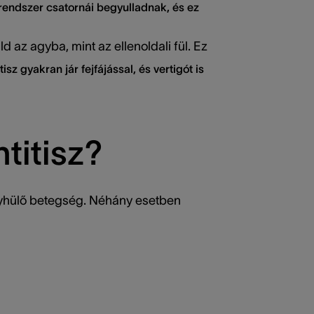
 rendszer csatornái begyulladnak, és ez
 az agyba, mint az ellenoldali fül. Ez
itisz gyakran jár fejfájással, és vertigót is
ntitisz?
 enyhülő betegség. Néhány esetben