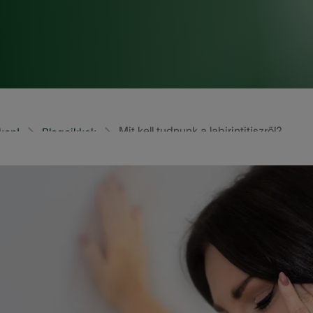
Mit kell tudnunk a labirintitiszről?
kon!
Blogcikkek
középfül vagy belső fül fertőzése által előidézett betegsé
t az egyensúlyérzékre, torzíthatja a mozgást, kihathat a hal
is okozhat. Szerencsére általában magától javul, és csak 
tisz okait, kezelését, azt, hogy mit tehetünk a tünetek enyh