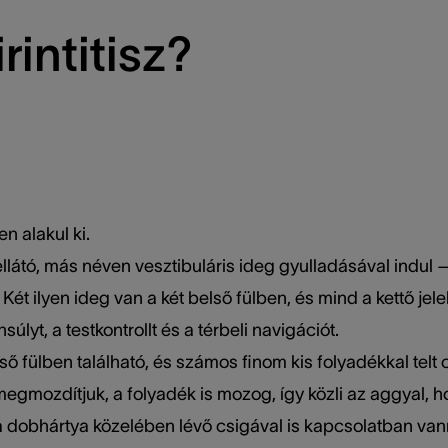
rintitisz?
n alakul ki.
llátó, más néven vesztibuláris ideg gyulladásával indul
Két ilyen ideg van a két belső fülben, és mind a kettő jel
úlyt, a testkontrollt és a térbeli navigációt.
lső fülben található, és számos finom kis folyadékkal telt
t megmozdítjuk, a folyadék is mozog, így közli az aggyal
 dobhártya közelében lévő csigával is kapcsolatban vann