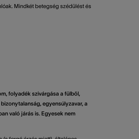
sonlóak. Mindkét betegség szédülést és
m, folyadék szivárgása a fülből,
, bizonytalanság, egyensúlyzavar, a
lban való járás is. Egyesek nem
(a forgó érzés miatt), általános