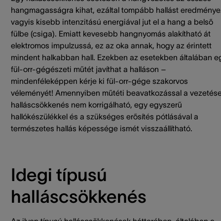
hangmagasságra kihat, ezáltal tompább hallást eredménye
vagyis kisebb intenzitású energiával jut el a hang a belső
fülbe (csiga). Emiatt kevesebb hangnyomás alakítható át
elektromos impulzussá, ez az oka annak, hogy az érintett
mindent halkabban hall. Ezekben az esetekben általában e
fül-orr-gégészeti műtét javíthat a halláson –
mindenféleképpen kérje ki fül-orr-gége szakorvos
véleményét! Amennyiben műtéti beavatkozással a vezetés
halláscsökkenés nem korrigálható, egy egyszerű
hallókészülékkel és a szükséges erősítés pótlásával a
természetes hallás képessége ismét visszaállítható.
Idegi típusú
halláscsökkenés
Az ilyen típusú halláscsökkenések hátterében, általában a