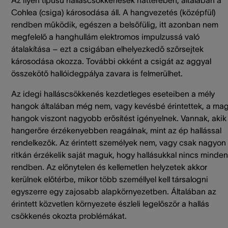
Cohlea (csiga) károsodása áll. A hangvezetés (középfül)
rendben működik, egészen a belsőfülig, itt azonban nem
megfelelő a hanghullám elektromos impulzussá való
átalakítása – ezt a csigában elhelyezkedő szőrsejtek
károsodása okozza. További okként a csigát az aggyal
összekötő hallóidegpálya zavara is felmerülhet.
Az idegi halláscsökkenés kezdetleges eseteiben a mély
hangok általában még nem, vagy kevésbé érintettek, a ma
hangok viszont nagyobb erősítést igényelnek. Vannak, akik
hangerőre érzékenyebben reagálnak, mint az ép hallással
rendelkezők. Az érintett személyek nem, vagy csak nagyon
ritkán érzékelik saját maguk, hogy hallásukkal nincs minden
rendben. Az előnytelen és kellemetlen helyzetek akkor
kerülnek előtérbe, mikor több személlyel kell társalogni
egyszerre egy zajosabb alapkörnyezetben. Általában az
érintett közvetlen környezete észleli legelőször a hallás
csökkenés okozta problémákat.