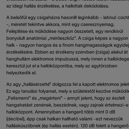
az idegi hallás érzékelése, a hallottak dekódolása.
A belsőfül egy csigaházra hasonlít leginkább - latinul: coch
-, méretét tekintve akkora, mint egy cseresznyemag.
Felépítése és működése nagyon összetett, egy rendkívül
bonyolult anatómiai „mérőeszköz”. A csiga képes a nagyon
halk - nagyon hangos és a finom hangmagasságok egyide
érzékelésére. Ebben az érzékeny szervben (csiga) alakul át
hanghullám elektromos impulzussá, mely innen a hallóideg
keresztül jut el a hallóközpontba, mely az agytörzsben
helyezkedik el.
Az agy „hallásérzetté” dolgozza fel a kapott elektromos jelet
Ez egy tanulási folyamat, mely a születéstől kezdve működik
„Felismerni” és „megérteni” - annyit jelent, hogy az észlelt
hangahatást zenének, beszédnek, vagy zajnak értelmezi-e
hallóközpont. Amennyiben a hangerő több mint 0 dB
(decibel), épp csak halkan hallható valami -ezt nevezzük
hallásküszöbnek (ép hallás esetén). 120 dB felett a hangerő