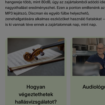
hangereje több, mint 80dB, úgy az zajártalomból adódó id
nagyothallást eredményezhet. Ezen a ponton említenénk az
MP3 lejátszó, Discman és egyéb fülbe helyezhető,
zenehallgatására alkalmas eszközöket használó fiatalokat –
is ki vannak téve ennek a zajártalomnak nap, mint nap.
Hogyan
Audiológ
végeztethetek
hallásvizsgálatot?