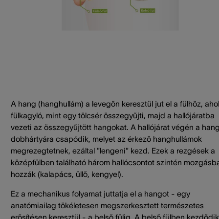
A hang (hanghullám) a levegőn keresztül jut el a fülhöz, aho
fülkagyló, mint egy tölcsér összegyűjti, majd a hallójáratba
vezeti az összegyűjtött hangokat. A hallójárat végén a han
dobhártyára csapódik, melyet az érkező hanghullámok
megrezegtetnek, ezáltal "lengeni" kezd. Ezek a rezgések a
középfülben található három hallócsontot szintén mozgásb
hozzák (kalapács, üllő, kengyel).
Ez a mechanikus folyamat juttatja el a hangot - egy
anatómiailag tökéletesen megszerkesztett természetes
erősítésen keresztül - a belső fülig. A belső fülben kezdődik