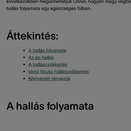
következőkben megismertetjük Önnel, hogyan megy végbe
hallás folyamata egy egészséges fülben.
Áttekintés:
A hallás folyamata
Az ép hallás
A halláscsökkenés
Idegi típusú halláscsökkenés
Környezeti tényezők
A hallás folyamata