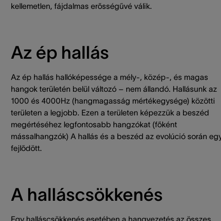
kellemetlen, fájdalmas erősségűvé válik.
Az ép hallás
Az ép hallás hallóképessége a mély-, közép-, és magas
hangok területén belül változó – nem állandó. Hallásunk az
1000 és 4000Hz (hangmagasság mértékegysége) közötti
területen a legjobb. Ezen a területen képezzük a beszéd
megértéséhez legfontosabb hangzókat (főként
mássalhangzók) A hallás és a beszéd az evolúció során egy
fejlődött.
A halláscsökkenés
Egy halláscsökkenés esetében a hangvezetés az összes