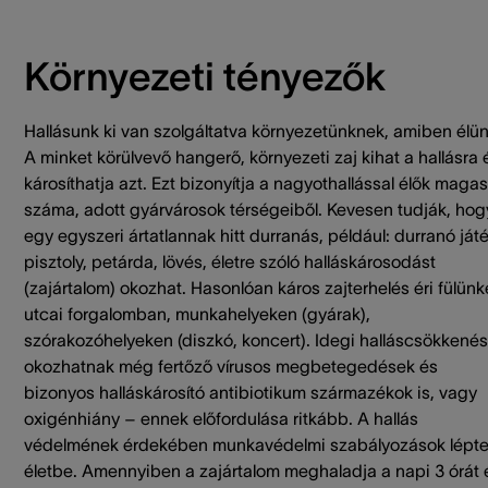
Környezeti tényezők
Hallásunk ki van szolgáltatva környezetünknek, amiben élün
A minket körülvevő hangerő, környezeti zaj kihat a hallásra 
károsíthatja azt. Ezt bizonyítja a nagyothallással élők magas
száma, adott gyárvárosok térségeiből. Kevesen tudják, hog
egy egyszeri ártatlannak hitt durranás, például: durranó ját
pisztoly, petárda, lövés, életre szóló halláskárosodást
(zajártalom) okozhat. Hasonlóan káros zajterhelés éri fülünk
utcai forgalomban, munkahelyeken (gyárak),
szórakozóhelyeken (diszkó, koncert). Idegi halláscsökkenés
okozhatnak még fertőző vírusos megbetegedések és
bizonyos halláskárosító antibiotikum származékok is, vagy
oxigénhiány – ennek előfordulása ritkább. A hallás
védelmének érdekében munkavédelmi szabályozások lépt
életbe. Amennyiben a zajártalom meghaladja a napi 3 órát 