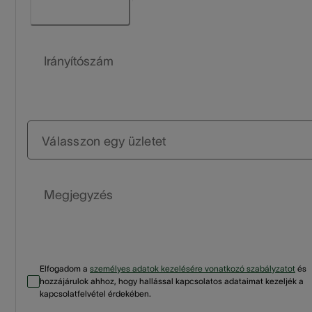
Irányítószám
Válasszon egy üzletet
Megjegyzés
Elfogadom a
személyes adatok kezelésére vonatkozó szabályzatot
és
hozzájárulok ahhoz, hogy hallással kapcsolatos adataimat kezeljék a
kapcsolatfelvétel érdekében.