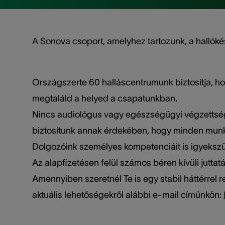
A Sonova csoport, amelyhez tartozunk, a hallóké
Országszerte 60 halláscentrumunk biztosítja, h
megtaláld a helyed a csapatunkban.
Nincs audiológus vagy egészségügyi végzettséged
biztosítunk annak érdekében, hogy minden munkav
Dolgozóink személyes kompetenciáit is igyekszün
Az alapfizetésen felül számos béren kívüli juttat
Amennyiben szeretnél Te is egy stabil háttérrel 
aktuális lehetőségekről alábbi e-mail címünkön: