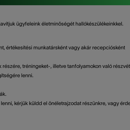
avítjuk ügyfeleink életminőségét hallókészülékeinkkel.
t, értékesítési munkatársként vagy akár recepciósként
észére, tréningeket-, illetve tanfolyamokon való részvét
ítségére lenni.
ák.
lenni, kérjük küldd el önéletrajzodat részünkre, vagy érd