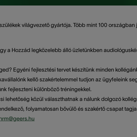
szülékek világvezető gyártója. Több mint 100 országban j
ogy a Hozzád legközelebb álló üzletünkben audiológuskén
? Egyéni fejlesztési tervet készítünk minden kollégánk r
állalónk kellő szakértelemmel tudjon az ügyfeleink seg
k fejleszteni különböző tréningekkel.
ási lehetőség közül választhatnak a nálunk dolgozó kollég
rendelkező, folyamatosan bővülő és szakértő csapat tagja 
hrm@geers.hu