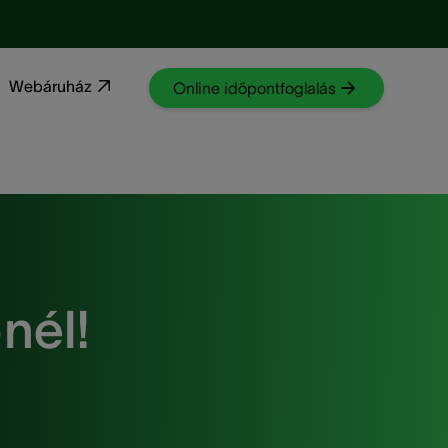
Webáruház
Online időpontfoglalás
nél!