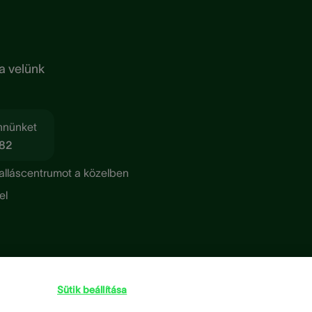
a velünk
nnünket
182
alláscentrumot a közelben
el
Sütik beállítása