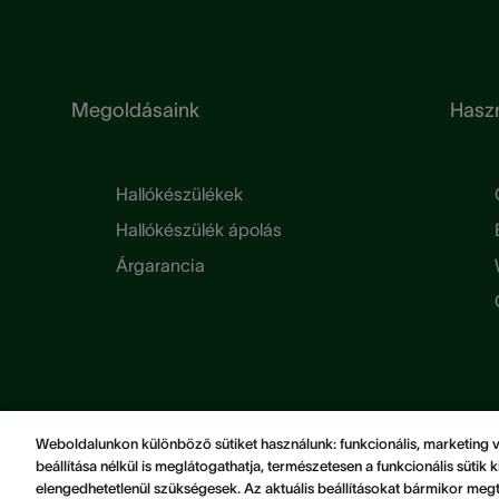
Megoldásaink
Haszn
Hallókészülékek
Hallókészülék ápolás
Árgarancia
Weboldalunkon különböző sütiket használunk: funkcionális, marketing vag
beállítása nélkül is meglátogathatja, természetesen a funkcionális süti
elengedhetetlenül szükségesek. Az aktuális beállításokat bármikor megt