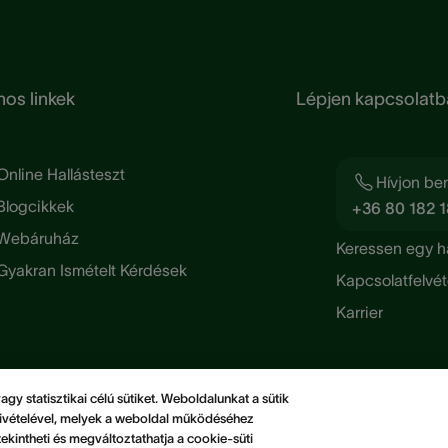
os linkek
Lépjen kapcsolatb
Online Hallásteszt
Hívjon be
Blogcikkek
+36 80 182 
Webáruház
Keressen egy h
Gyakran Ismételt Kérdések
Kapcsolatfelvét
Karrier
y statisztikai célú sütiket. Weboldalunkat a sütik
k kivételével, melyek a weboldal működéséhez
ekintheti és megváltoztathatja a cookie-süti