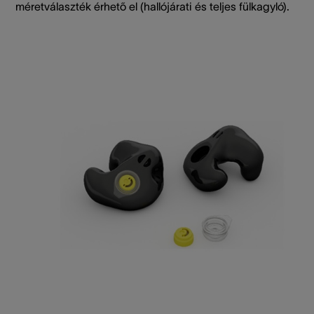
méretválaszték érhető el (hallójárati és teljes fülkagyló).