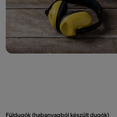
Füldugók (habanyagból készült dugók)