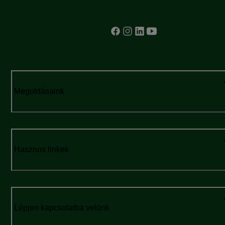
Megoldásaink
Hasznos linkek
Lépjen kapcsolatba velünk