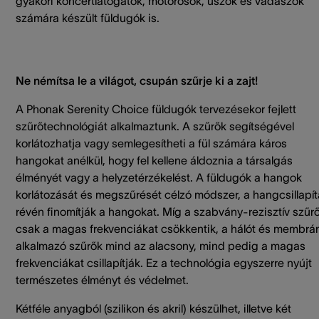
gyakori koncertlátogatók, motorosok, úszók és vadászok
számára készült füldugók is.
Ne némítsa le a világot, csupán szűrje ki a zajt!
A Phonak Serenity Choice füldugók tervezésekor fejlett
szűrőtechnológiát alkalmaztunk. A szűrők segítségével
korlátozhatja vagy semlegesítheti a fül számára káros
hangokat anélkül, hogy fel kellene áldoznia a társalgás
élményét vagy a helyzetérzékelést. A füldugók a hangok
korlátozását és megszűrését célzó módszer, a hangcsillapí
révén finomítják a hangokat. Míg a szabvány-rezisztív szűr
csak a magas frekvenciákat csökkentik, a hálót és membrá
alkalmazó szűrők mind az alacsony, mind pedig a magas
frekvenciákat csillapítják. Ez a technológia egyszerre nyújt
természetes élményt és védelmet.
Kétféle anyagból (szilikon és akril) készülhet, illetve két