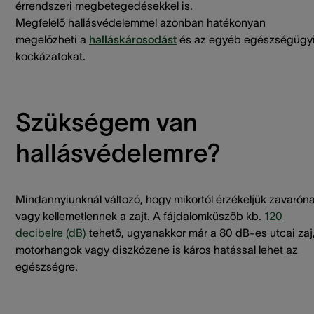
érrendszeri megbetegedésekkel is.
Megfelelő hallásvédelemmel azonban hatékonyan
megelőzheti a
halláskárosodást
és az egyéb egészségügy
kockázatokat.
Szükségem van
hallásvédelemre?
Mindannyiunknál változó, hogy mikortól érzékeljük zavarón
vagy kellemetlennek a zajt. A fájdalomküszöb kb.
120
decibelre (dB)
tehető, ugyanakkor már a 80 dB-es utcai zaj
motorhangok vagy diszkózene is káros hatással lehet az
egészségre.