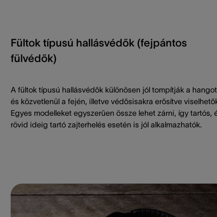
Fültok típusú hallásvédők (fejpántos
fülvédők)
A fültok típusú hallásvédők különösen jól tompítják a hangot
és közvetlenül a fején, illetve védősisakra erősítve viselhető
Egyes modelleket egyszerűen össze lehet zárni, így tartós, 
rövid ideig tartó zajterhelés esetén is jól alkalmazhatók.