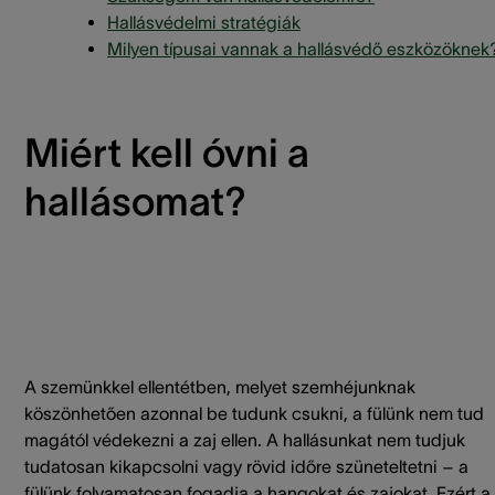
Hallásvédelmi stratégiák
Milyen típusai vannak a hallásvédő eszközöknek
Miért kell óvni a
hallásomat?
A szemünkkel ellentétben, melyet szemhéjunknak
köszönhetően azonnal be tudunk csukni, a fülünk nem tud
magától védekezni a zaj ellen. A hallásunkat nem tudjuk
tudatosan kikapcsolni vagy rövid időre szüneteltetni – a
fülünk folyamatosan fogadja a hangokat és zajokat. Ezért a