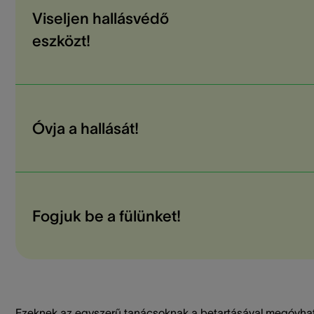
Viseljen hallásvédő
eszközt!
Óvja a hallását!
Fogjuk be a fülünket!
Ezeknek az egyszerű tanácsoknak a betartásával megóvha