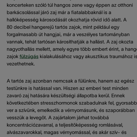
koncerteken szóló túl hangos zene vagy éppen az otthoni
barkácsolással járó zaj már a fiatalabbaknál is a
hallóképesség károsodását okozhatja rövid idő alatt. A
80 decibel hangerejű tartós zajok, mint például egy
forgalmasabb út hangjai, már a veszélyes tartományban
vannak, tehát tartósan károsíthatják a hallást. A zaj okozta
nagyothallás mellett, amely egyre több embert érint, a han
zajok
fülzúgás
kialakulásához vagy akusztikus traumához i
vezethetnek.
A tartós zaj azonban nemcsak a fülünkre, hanem az egész
testünkre is hatással van. Hiszen az emberi test minden
zavaró zaj hatására készültségi állapotba kerül. Ennek
következtében stresszhormonok szabadulnak fel, gyorsab
ver a szívünk, emelkedik a vérnyomásunk, és szaporábban
vesszük a levegőt. A zajártalom járhat továbbá
koncentrációzavarral, a teljesítőképesség romlásával,
alvászavarokkal, magas vérnyomással, és akár szív- és