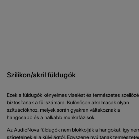
Szilikon/akril füldugók
Ezek a füldugók kényelmes viselést és természetes szellőzé
biztosítanak a fül számára. Különösen alkalmasak olyan
szituációkhoz, melyek során gyakran váltakoznak a
hangosabb és a halkabb munkafázisok.
Az AudioNova füldugók nem blokkolják a hangokat, így ne
szigetelnek el a külvilágtól. Egyszerre nyújtanak természete