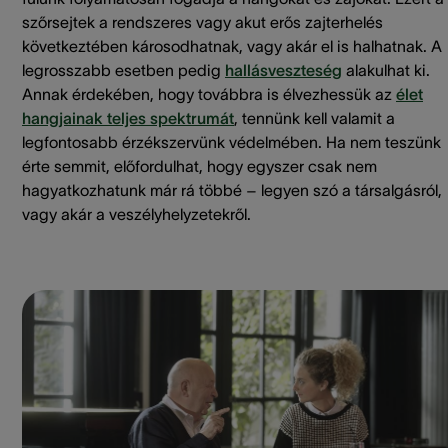
szőrsejtek a rendszeres vagy akut erős zajterhelés
következtében károsodhatnak, vagy akár el is halhatnak. A
legrosszabb esetben pedig
hallásveszteség
alakulhat ki.
Annak érdekében, hogy továbbra is élvezhessük az
élet
hangjainak teljes spektrumát
, tennünk kell valamit a
legfontosabb érzékszervünk védelmében. Ha nem teszünk
érte semmit, előfordulhat, hogy egyszer csak nem
hagyatkozhatunk már rá többé – legyen szó a társalgásról,
vagy akár a veszélyhelyzetekről.