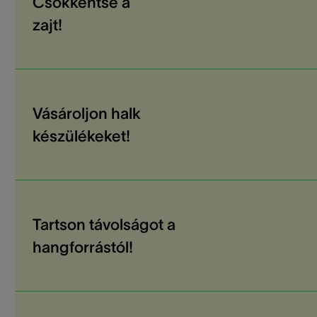
Csökkentse a
zajt!
Vásároljon halk
készülékeket!
Tartson távolságot a
hangforrástól!