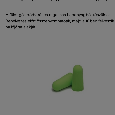
A füldugók bőrbarát és rugalmas habanyagból készülnek.
Behelyezés előtt összenyomhatóak, majd a fülben felveszik
hallójárat alakját.