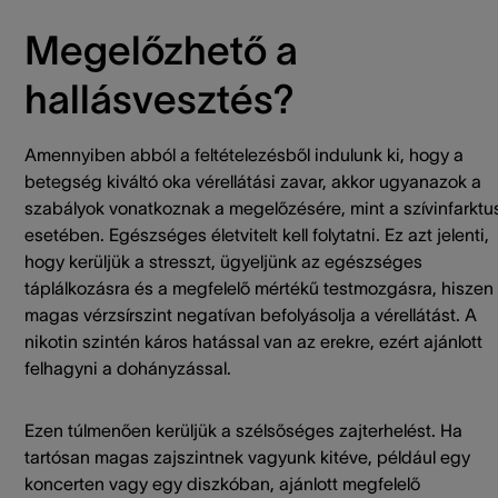
Megelőzhető a
hallásvesztés?
Amennyiben abból a feltételezésből indulunk ki, hogy a
betegség kiváltó oka vérellátási zavar, akkor ugyanazok a
szabályok vonatkoznak a megelőzésére, mint a szívinfarktu
esetében. Egészséges életvitelt kell folytatni. Ez azt jelenti,
hogy kerüljük a stresszt, ügyeljünk az egészséges
táplálkozásra és a megfelelő mértékű testmozgásra, hiszen
magas vérzsírszint negatívan befolyásolja a vérellátást. A
nikotin szintén káros hatással van az erekre, ezért ajánlott
felhagyni a dohányzással.
Ezen túlmenően kerüljük a szélsőséges zajterhelést. Ha
tartósan magas zajszintnek vagyunk kitéve, például egy
koncerten vagy egy diszkóban, ajánlott megfelelő