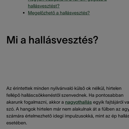
hallásvesztést?
Megelőzhető a hallásvesztés?
Mi a hallásvesztés?
Az érintettek minden nyilvánvaló külső ok nélkül, hirtelen
fellépő halláscsökkenéstől szenvednek. Ha pontosabban
akarunk fogalmazni, akkor a
nagyothallás
egyik fajtájáról v
szó. A hangok hirtelen már nem alakulnak át a fülben az ag
számára értelmezhető idegi impulzusokká, mint az ép hallá
esetében.