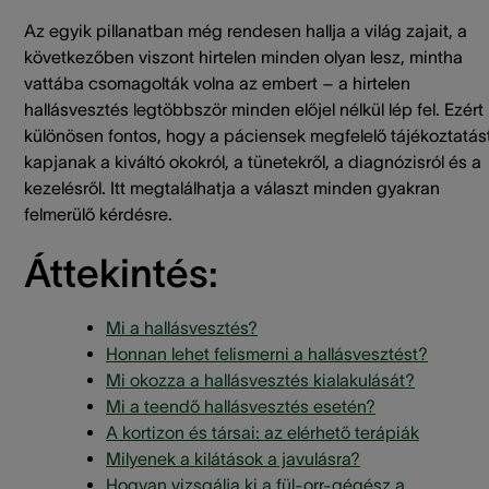
Az egyik pillanatban még rendesen hallja a világ zajait, a
következőben viszont hirtelen minden olyan lesz, mintha
vattába csomagolták volna az embert – a hirtelen
hallásvesztés legtöbbször minden előjel nélkül lép fel. Ezért
különösen fontos, hogy a páciensek megfelelő tájékoztatás
kapjanak a kiváltó okokról, a tünetekről, a diagnózisról és a
kezelésről. Itt megtalálhatja a választ minden gyakran
felmerülő kérdésre.
Áttekintés:
Mi a hallásvesztés?
Honnan lehet felismerni a hallásvesztést?
Mi okozza a hallásvesztés kialakulását?
Mi a teendő hallásvesztés esetén?
A kortizon és társai: az elérhető terápiák
Milyenek a kilátások a javulásra?
Hogyan vizsgálja ki a fül-orr-gégész a