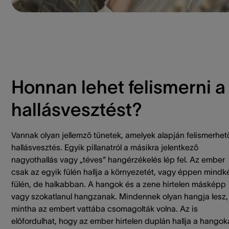
Honnan lehet felismerni a
hallásvesztést?
Vannak olyan jellemző tünetek, amelyek alapján felismerhet
hallásvesztés. Egyik pillanatról a másikra jelentkező
nagyothallás vagy „téves“ hangérzékelés lép fel. Az ember
csak az egyik fülén hallja a környezetét, vagy éppen mindk
fülén, de halkabban. A hangok és a zene hirtelen másképp
vagy szokatlanul hangzanak. Mindennek olyan hangja lesz,
mintha az embert vattába csomagolták volna. Az is
előfordulhat, hogy az ember hirtelen duplán hallja a hangok