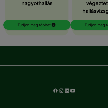
nagyothallás
végeztet
hallásvizs
Tudjon meg többet
Tudjon meg t