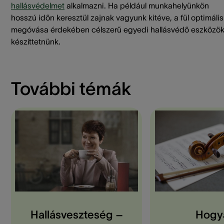
hallásvédelmet
alkalmazni. Ha például munkahelyünkön
hosszú időn keresztül zajnak vagyunk kitéve, a fül optimális
megóvása érdekében célszerű egyedi hallásvédő eszközök
készíttetnünk.
További témák
Hallásveszteség –
Hogy