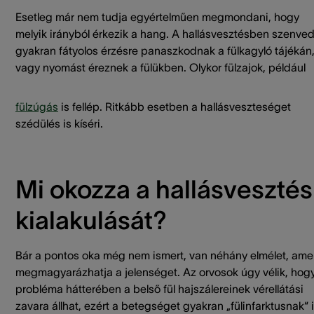
Esetleg már nem tudja egyértelműen megmondani, hogy
melyik irányból érkezik a hang. A hallásvesztésben szenve
gyakran fátyolos érzésre panaszkodnak a fülkagyló tájékán
vagy nyomást éreznek a fülükben. Olykor fülzajok, például
fülzúgás
is fellép. Ritkább esetben a hallásveszteséget
szédülés is kíséri.
Mi okozza a hallásvesztés
kialakulását?
Bár a pontos oka még nem ismert, van néhány elmélet, ame
megmagyarázhatja a jelenséget. Az orvosok úgy vélik, hog
probléma hátterében a belső fül hajszálereinek vérellátási
zavara állhat, ezért a betegséget gyakran „fülinfarktusnak“ 