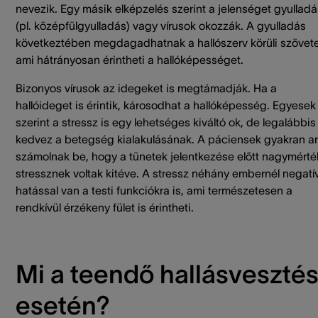
nevezik. Egy másik elképzelés szerint a jelenséget gyulladá
(pl. középfülgyulladás) vagy vírusok okozzák. A gyulladás
következtében megdagadhatnak a hallószerv körüli szövete
ami hátrányosan érintheti a hallóképességet.
Bizonyos vírusok az idegeket is megtámadják. Ha a
hallóideget is érintik, károsodhat a hallóképesség. Egyesek
szerint a stressz is egy lehetséges kiváltó ok, de legalábbis
kedvez a betegség kialakulásának. A páciensek gyakran ar
számolnak be, hogy a tünetek jelentkezése előtt nagymért
stressznek voltak kitéve. A stressz néhány embernél negatí
hatással van a testi funkciókra is, ami természetesen a
rendkívül érzékeny fület is érintheti.
Mi a teendő hallásveszté
esetén?