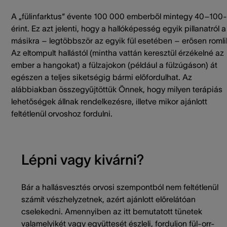
A „fülinfarktus“ évente 100 000 emberből mintegy 40–100-
érint. Ez azt jelenti, hogy a hallóképesség egyik pillanatról a
másikra – legtöbbször az egyik fül esetében – erősen romli
Az eltompult hallástól (mintha vattán keresztül érzékelné az
ember a hangokat) a fülzajokon (például a fülzúgáson) át
egészen a teljes siketségig bármi előfordulhat. Az
alábbiakban összegyűjtöttük Önnek, hogy milyen terápiás
lehetőségek állnak rendelkezésre, illetve mikor ajánlott
feltétlenül orvoshoz fordulni.
Lépni vagy kivárni?
Bár a hallásvesztés orvosi szempontból nem feltétlenül
számít vészhelyzetnek, azért ajánlott előrelátóan
cselekedni. Amennyiben az itt bemutatott tünetek
valamelyikét vagy együttesét észleli, forduljon fül-orr-