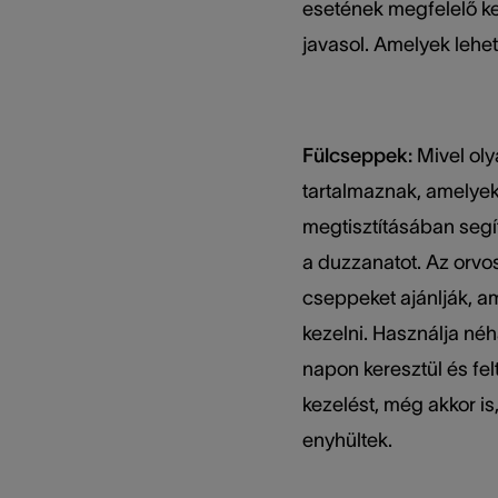
esetének megfelelő ke
javasol. Amelyek lehe
Fülcseppek:
Mivel ol
tartalmaznak, amelye
megtisztításában seg
a duzzanatot. Az orvo
cseppeket ajánlják, am
kezelni. Használja né
napon keresztül és fel
kezelést, még akkor is
enyhültek.