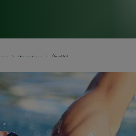
Úszófül
kon!
Blogcikkek
lt a vízben, ismeri az úszófül veszélyeit. Kezdetben enyhe,
Bár nem súlyos állapot, az úszófület kezelni kell, amint c
tőzés súlyosbodását és ezáltal megoldani a probléma gy
 úszófüllel kapcsolatban, a tünetektől az okokon át a kez