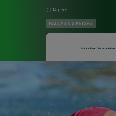
14 perc
HALLÁS & SIKETSÉG
Köszöntjük oldalun
Bárki, aki sok időt tö
nagyon kellemetlenek. 
megakadályozni a fer
tájékoztatást nyújt az