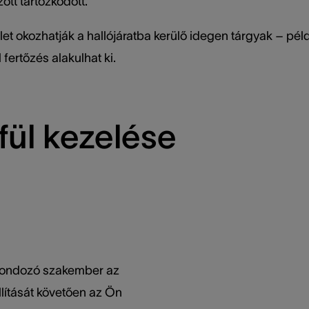
tt tartózkodott.
t okozhatják a hallójáratba kerülő idegen tárgyak – péld
l fertőzés alakulhat ki.
fül kezelése
gondozó szakember az
llítását követően az Ön