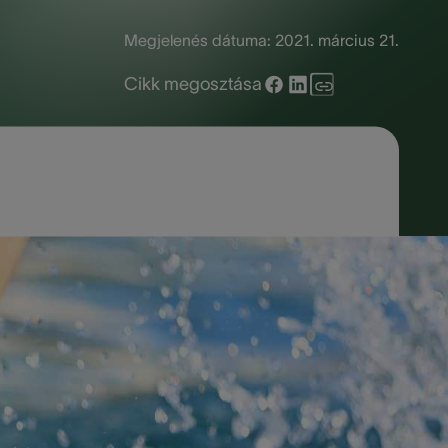
Megjelenés dátuma:
2021. március 21.
Cikk megosztása
 majd fokozódó tünetei és hatásai
sak lehetséges. A kezelés segít
ökerét. A Geers bejegyzése átfogó
eléséig és a megelőzéséig.