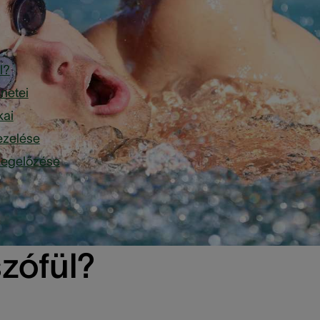
és:
l?
ünetei
kai
ezelése
megelőzése
szófül?