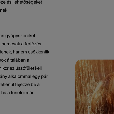
zelési lehetőségeket
tnek:
yan gyógyszereket
k nemcsak a fertőzés
ítenek, hanem csökkentik
sok általában a
ikor az úszófület kell
hány alkalommal egy pár
tétlenül fejezze be a
, ha a tünetei már