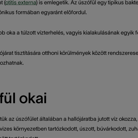
t (
otitis externa
) is emlegetik. Az úszófül egy tipikus bakte
krónikus formában egyaránt előfordul.
b oka a túlzott vízterhelés, vagyis kialakulásának egyik fő
járat tisztítására otthoni körülmények között rendszeres
kozhatnak.
ül okai
ük az úszófület általában a hallójáratba jutott víz okozza
 vizes környezetben tartózkodott, úszott, búvárkodott, zu