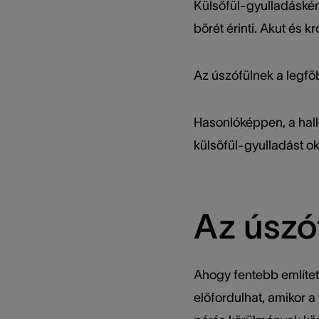
Külsőfül-gyulladáskén
bőrét érinti. Akut és 
Az úszófülnek a legfőb
Hasonlóképpen, a halló
külsőfül-gyulladást o
Az úszóf
Ahogy fentebb említett
előfordulhat, amikor a