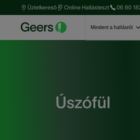
Hallásvizsgálat - mire
Amíg megszokja a
Mi vár rám az audiológusnál?
Üzletkereső
Online Hallásteszt
06 80 18
számíthat?
hallókészüléket
Ismerje meg
Ugrás a blogra
Hallás anatómia
Hallókészülék árak
anyavállalatunkat!
Mindent a hallásról
Úszófül