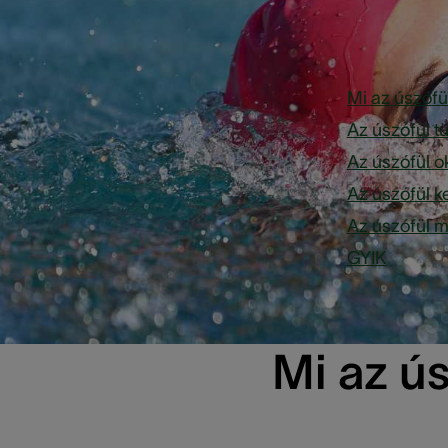
Áttekint
Mi az úszófü
Az úszófül t
Az úszófül o
Az úszófül k
Az úszófül 
GYIK
Mi az ú