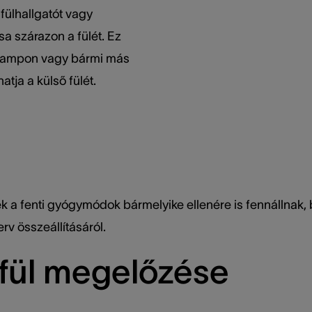
fülhallgatót vagy
sa szárazon a fülét. Ez
a sampon vagy bármi más
hatja a külső fülét.
ek a fenti gyógymódok bármelyike ellenére is fennállnak,
rv összeállításáról.
fül megelőzése