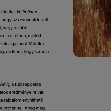
 tünetek különösen
, hogy az orvosnak ki kell
át, vagy további
znie a fülben, mielőtt
zelést javasol. Műtétre
g, de lehet, hogy kórházi
Amíg a fülcseppekre
latok eredményeire vár,
ta fájdalom enyhíthető
ibuprofennel. Amíg meg