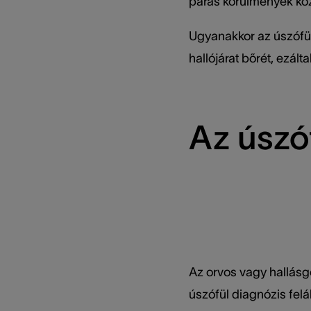
párás körülmények közö
Ugyanakkor az úszófüle
hallójárat bőrét, ezálta
Az úszó
Az orvos vagy hallás
úszófül diagnózis felá