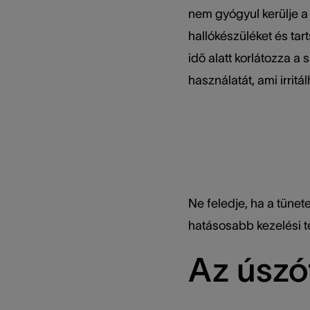
nem gyógyul kerülje a 
hallókészüléket és tart
idő alatt korlátozza 
használatát, ami irritál
Ne feledje, ha a tünet
hatásosabb kezelési te
Az úszó