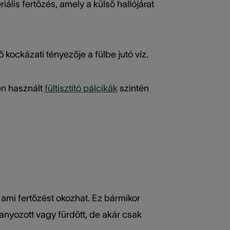
riális fertőzés, amely a külső hallójárat
 kockázati tényezője a fülbe jutó víz.
en használt
fültisztító pálcikák
szintén
, ami fertőzést okozhat. Ez bármikor
hanyozott vagy fürdött, de akár csak