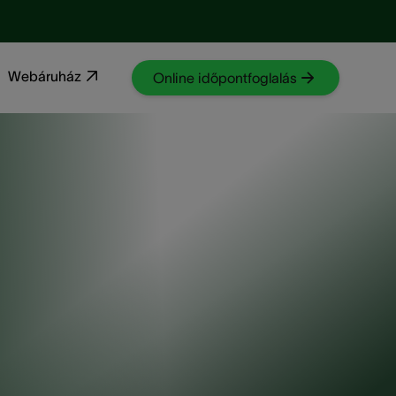
Webáruház
Online időpontfoglalás