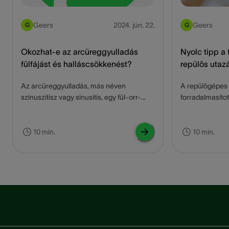
Geers
2024. jún. 22.
Geers
G
G
Okozhat-e az arcüreggyulladás
Nyolc tipp a 
fülfájást és halláscsökkenést?
repülős utaz
Az arcüreggyulladás, más néven
A repülőgépes 
szinuszitisz vagy sinusitis, egy fül-orr-
forradalmasítot
gégészeti megbetegedés, amely akkor
sajnos nem min
alakul ki, amikor az orrmelléküregek
zökkenőmentese
elfertőződnek, megduzzadnak és
kellemetlenség
10 min.
10 min.
begyulladnak. Sokan nem tudják, hogy az
"repülőfül", am
arcüreggyulladás a hallásra is hatással
fordul elő. Ez 
lehet, és fülfájást is okozhat. Ebben a
hasogató érzés
cikkben részletesen megvizsgáljuk az
fájdalmas kálvá
arcüreggyulladás és a hallás közötti
Olvasson továb
kapcsolatot, beleértve a sinusitis tüneteit
a "repülőfül," 
és kiváltó okait, hogyan okozhat
előforduló legg
fülbántalmakat és állkapocs-fájdalmat,
problémák, és 