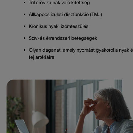
Túl erős zajnak való kitettség
Állkapocs ízületi diszfunkció (TMJ)
Krónikus nyaki izomfeszülés
Szív-és érrendszeri betegségek
Olyan daganat, amely nyomást gyakorol a nyak é
fej artériáira