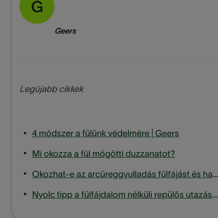
G
Geers
Legújabb cikkek
4 módszer a fülünk védelmére | Geers
Mi okozza a fül mögötti duzzanatot?
Okozhat-e az arcüreggyulladás fülfájást és halláscsökke
Nyolc tipp a fülfájdalom nélküli repülős utazáshoz