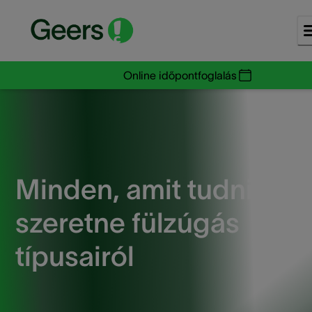
Online időpontfoglalás
Minden, amit tudni
szeretne fülzúgás
típusairól