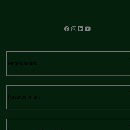
valamint hogyan vezethet
enyhítésére va
halláscsökkenéshez. A cikkben ezen kívül
arra is rávilág
gyakorlati tanácsokat és hatékony
"repülőfül" sú
módszereket is bemutatunk, amelyek
segíthetnek enyhíteni az
arcüreggyulladás következtében kialakult
fülpanaszokat.
Megoldásaink
Hasznos linkek