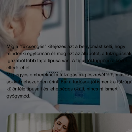
Míg a "fülcsengés" kifejezés azt a benyomást kelti, hogy
mindenki egyformán éli meg ezt az állapotot, a fülzúgásnak
igazából több fajta típusa van. A típustól függően a kezelés
eltérő lehet.
Míg egyes embereknél a fülzúgás alig észrevehető, másoka
sokkal nehezebben érint. Bár a tudósok jól ismerik a fülzúg
különféle típusait és lehetséges okait, nincs rá ismert
gyógymód.