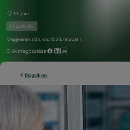
10 perc
FÜLZÚGÁS
Megjelenés dátuma:
2023. február 1.
Cikk megosztása
Blogcikkek
Emberek milliói tapasztalnak fülzúgást, más néven tinnitust.
Egyesek csak rövid ideig szenvednek a kellmetlen tünetektő
mások sokkal tovább, heteken, hónapokon, sőt néha éveke
át. Bár bonyolult pontosan megmondani, pontosan hányan
tapasztalnak alkalmi vagy hosszan tartó csengést vagy zúg
fülükben, a probléma széleskörű.