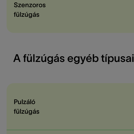
Szenzoros
fülzúgás
A fülzúgás egyéb típusa
Pulzáló
fülzúgás