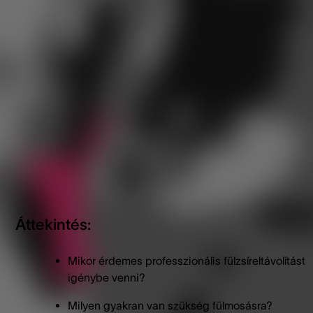
megoldás a zsírfelhalmozódás és a kapcsolódó tünetek
kezelésére. Ebben a cikkben részletesen bemutatjuk, hogy
mikor érdemes professzionális fülzsíreltávolítást igénybe
venni, milyen tünetek utalhatnak az eljárás szükségességér
hogyan zajlik maga a folyamat, milyen biztonsági
szempontokat kell figyelembe venni, és milyen alternatív
módszerek léteznek.
Áttekintés:
Mikor érdemes professzionális fülzsíreltávolítást
igénybe venni?
Milyen gyakran van szükség fülmosásra?