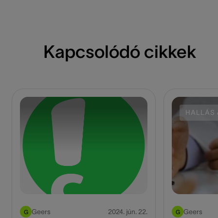
Kapcsolódó cikkek
HALLÁS 
Geers
2024. jún. 22.
Geers
G
G