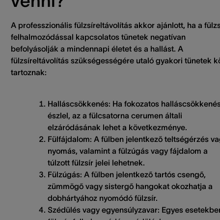
venni?
A professzionális fülzsíreltávolítás akkor ajánlott, ha a fülzs
felhalmozódással kapcsolatos tünetek negatívan
befolyásolják a mindennapi életet és a hallást. A
fülzsíreltávolítás szükségességére utaló gyakori tünetek k
tartoznak:
Halláscsökkenés:
Ha fokozatos halláscsökkenés
észlel, az a fülcsatorna cerumen általi
elzáródásának lehet a következménye.
Fülfájdalom:
A fülben jelentkező teltségérzés v
nyomás, valamint a fülzúgás vagy fájdalom a
túlzott fülzsír jelei lehetnek.
Fülzúgás:
A fülben jelentkező tartós csengő,
zümmögő vagy sistergő hangokat okozhatja a
dobhártyához nyomódó fülzsír.
Szédülés vagy egyensúlyzavar:
Egyes esetekbe