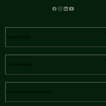
módszereket is bemutatunk, amelyek
segíthetnek enyhíteni az
arcüreggyulladás következtében kialakult
fülpanaszokat.
Megoldásaink
Hasznos linkek
Lépjen kapcsolatba velünk