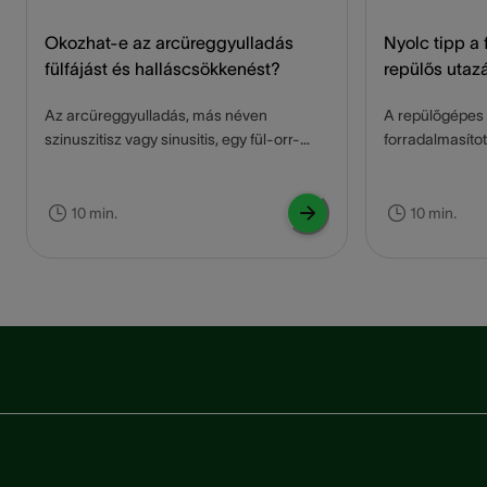
Okozhat-e az arcüreggyulladás
Nyolc tipp a 
fülfájást és halláscsökkenést?
repülős utaz
Az arcüreggyulladás, más néven
A repülőgépes 
szinuszitisz vagy sinusitis, egy fül-orr-
forradalmasítot
gégészeti megbetegedés, amely akkor
sajnos nem min
alakul ki, amikor az orrmelléküregek
zökkenőmentese
elfertőződnek, megduzzadnak és
kellemetlenség
10 min.
10 min.
begyulladnak. Sokan nem tudják, hogy az
"repülőfül", am
arcüreggyulladás a hallásra is hatással
fordul elő. Ez 
lehet, és fülfájást is okozhat. Ebben a
hasogató érzés
cikkben részletesen megvizsgáljuk az
fájdalmas kálvá
arcüreggyulladás és a hallás közötti
Olvasson továb
kapcsolatot, beleértve a sinusitis tüneteit
a "repülőfül," 
és kiváltó okait, hogyan okozhat
előforduló legg
fülbántalmakat és állkapocs-fájdalmat,
problémák, és 
valamint hogyan vezethet
enyhítésére va
halláscsökkenéshez. A cikkben ezen kívül
arra is rávilág
gyakorlati tanácsokat és hatékony
"repülőfül" sú