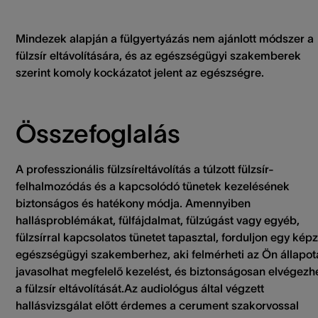
Mindezek alapján a fülgyertyázás nem ajánlott módszer a
fülzsír eltávolítására, és az egészségügyi szakemberek
szerint komoly kockázatot jelent az egészségre.
Összefoglalás
A professzionális fülzsíreltávolítás a túlzott fülzsír-
felhalmozódás és a kapcsolódó tünetek kezelésének
biztonságos és hatékony módja. Amennyiben
hallásproblémákat, fülfájdalmat, fülzúgást vagy egyéb,
fülzsírral kapcsolatos tünetet tapasztal, forduljon egy képz
egészségügyi szakemberhez, aki felmérheti az Ön állapotá
javasolhat megfelelő kezelést, és biztonságosan elvégezhe
a fülzsír eltávolítását.
Az audiológus által végzett
hallásvizsgálat előtt érdemes a cerument szakorvossal