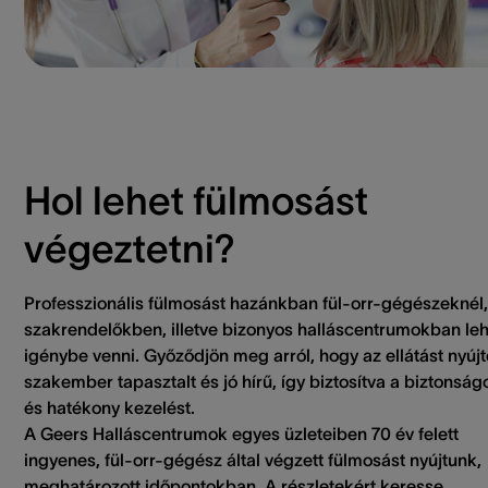
Hol lehet fülmosást
végeztetni?
Professzionális fülmosást hazánkban fül-orr-gégészeknél,
szakrendelőkben, illetve bizonyos halláscentrumokban leh
igénybe venni. Győződjön meg arról, hogy az ellátást nyújt
szakember tapasztalt és jó hírű, így biztosítva a biztonság
és hatékony kezelést.
A Geers Halláscentrumok egyes üzleteiben 70 év felett
ingyenes, fül-orr-gégész által végzett fülmosást nyújtunk,
meghatározott időpontokban. A részletekért keresse