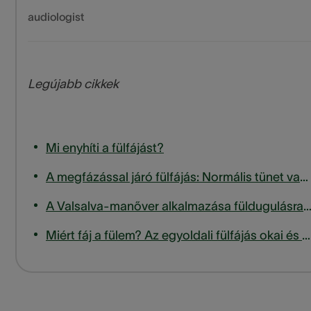
audiologist
Legújabb cikkek
Mi enyhíti a fülfájást?
A megfázással járó fülfájás: Normális tünet vagy fertőzés jele?
A Valsalva-manőver alkalmazása füldugulásra: előnyök és kock
Miért fáj a fülem? Az egyoldali fülfájás okai és kezelése