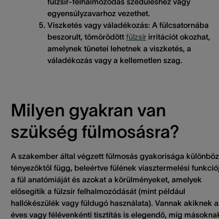
fülzsír-felhalmozódás szédüléshez vagy
egyensúlyzavarhoz vezethet.
Viszketés vagy váladékozás:
A fülcsatornába
beszorult, tömörödött
fülzsír
irritációt okozhat,
amelynek tünetei lehetnek a viszketés, a
váladékozás vagy a kellemetlen szag.
Milyen gyakran van
szükség fülmosásra?
A szakember által végzett fülmosás gyakorisága különbö
tényezőktől függ, beleértve fülének viasztermelési funkciój
a fül anatómiáját és azokat a körülményeket, amelyek
elősegítik a fülzsír felhalmozódását (mint például
hallókészülék vagy füldugó használata). Vannak akiknek a
éves vagy félévenkénti tisztítás is elegendő, míg másokna