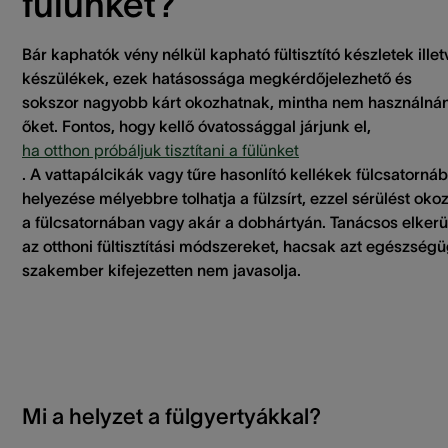
fülünket?
Bár kaphatók vény nélkül kapható fültisztító készletek illet
készülékek, ezek hatásossága megkérdőjelezhető és
sokszor nagyobb kárt okozhatnak, mintha nem használná
őket. Fontos, hogy kellő óvatossággal járjunk el,
ha otthon próbáljuk tisztítani a fülünket
. A vattapálcikák vagy tűre hasonlító kellékek fülcsatorná
helyezése mélyebbre tolhatja a fülzsírt, ezzel sérülést oko
a fülcsatornában vagy akár a dobhártyán. Tanácsos elkerü
az otthoni fültisztítási módszereket, hacsak azt egészségü
szakember kifejezetten nem javasolja.
Mi a helyzet a fülgyertyákkal?