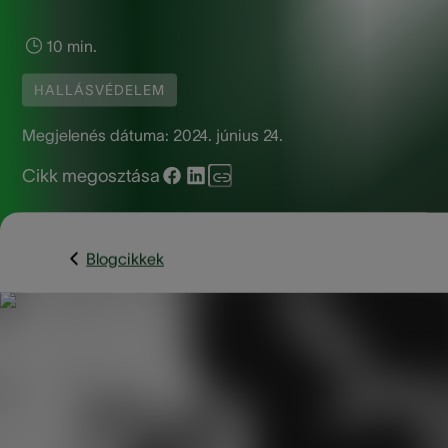
10 min.
HALLÁSVÉDELEM
Megjelenés dátuma:
2024. június 24.
Cikk megosztása
Blogcikkek
A fülzsír, más néven cerumen, a fül természetes váladéka,
amelynek célja a fülcsatorna érzékeny bőrének védelme és
fertőzések megelőzése. A túlzott fülzsír-felhalmozódás
azonban fájdalomhoz, halláscsökkenéshez és egyéb
szövődményekhez vezethet. A fül-orr-gégész által végzett
fülzsíreltávolítás (fülmosás) biztonságos és hatékony