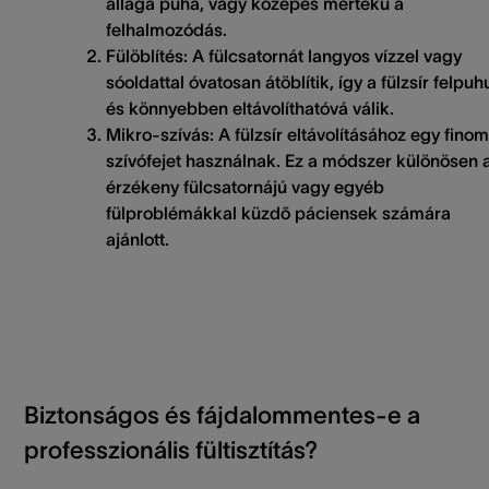
állaga puha, vagy közepes mértékű a
felhalmozódás.
Fülöblítés:
A fülcsatornát langyos vízzel vagy
sóoldattal óvatosan átöblítik, így a fülzsír felpuh
és könnyebben eltávolíthatóvá válik.
Mikro-szívás:
A fülzsír eltávolításához egy finom
szívófejet használnak. Ez a módszer különösen 
érzékeny fülcsatornájú vagy egyéb
fülproblémákkal küzdő páciensek számára
ajánlott.
Biztonságos és fájdalommentes-e a
professzionális fültisztítás?