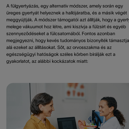
A fülgyertyázás, egy alternatív módszer, amely során egy
üreges gyertyát helyeznek a hallójáratba, és a másik végét
meggyújtják. A módszer támogatói azt állítják, hogy a gyert
melege vákuumot hoz létre, ami kiszívja a fülzsírt és egyéb
szennyeződéseket a fülcsatornából. Fontos azonban
megjegyezni, hogy kevés tudományos bizonyíték támasztj
alá ezeket az állításokat. Sőt, az orvosszakma és az
egészségügyi hatóságok széles körben bírálják ezt a
gyakorlatot, az alábbi kockázatok miatt: