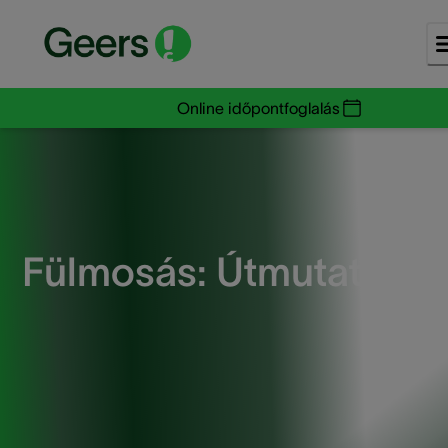
Online időpontfoglalás
Fülmosás: Útmutató