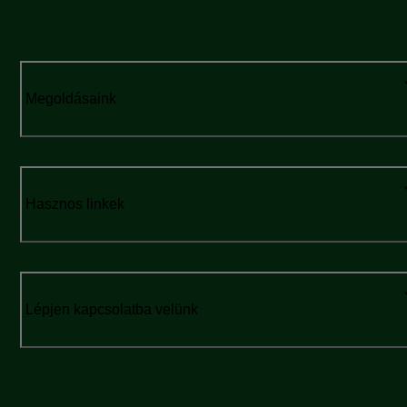
Megoldásaink
Hasznos linkek
Lépjen kapcsolatba velünk