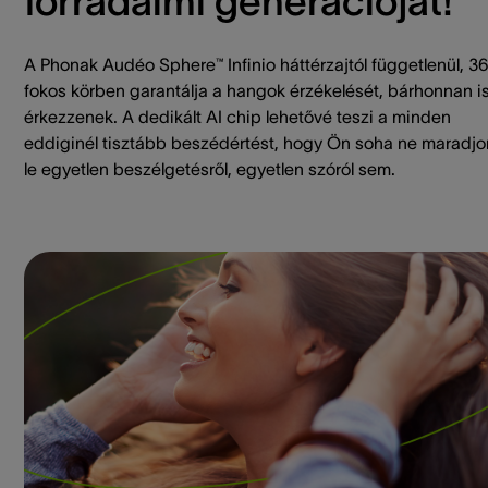
forradalmi generációját!
A Phonak Audéo Sphere™ Infinio háttérzajtól függetlenül, 3
fokos körben garantálja a hangok érzékelését, bárhonnan i
érkezzenek. A dedikált AI chip lehetővé teszi a minden
eddiginél tisztább beszédértést, hogy Ön soha ne maradjo
le egyetlen beszélgetésről, egyetlen szóról sem.