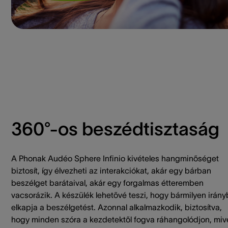
360°-os beszédtisztaság
A Phonak Audéo Sphere Infinio kivételes hangminőséget
biztosít, így élvezheti az interakciókat, akár egy bárban
beszélget barátaival, akár egy forgalmas étteremben
vacsorázik. A készülék lehetővé teszi, hogy bármilyen irány
elkapja a beszélgetést. Azonnal alkalmazkodik, biztosítva,
hogy minden szóra a kezdetektől fogva ráhangolódjon, mive