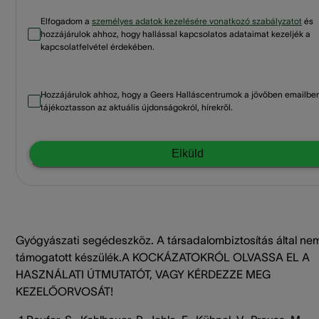
Elfogadom a
személyes adatok kezelésére vonatkozó szabályzatot
és
hozzájárulok ahhoz, hogy hallással kapcsolatos adataimat kezeljék a
kapcsolatfelvétel érdekében.
Hozzájárulok ahhoz, hogy a Geers Halláscentrumok a jövőben emailbe
tájékoztasson az aktuális újdonságokról, hírekről.
Elküld
Gyógyászati segédeszköz. A társadalombiztosítás által ne
támogatott készülék.A KOCKÁZATOKRÓL OLVASSA EL A
HASZNÁLATI ÚTMUTATÓT, VAGY KÉRDEZZE MEG
KEZELŐORVOSÁT!