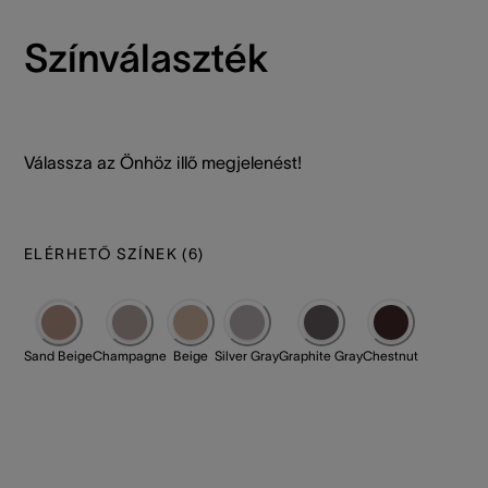
Színválaszték
Válassza az Önhöz illő megjelenést!
ELÉRHETŐ SZÍNEK
(
6
)
Sand Beige
Champagne
Beige
Silver Gray
Graphite Gray
Chestnut