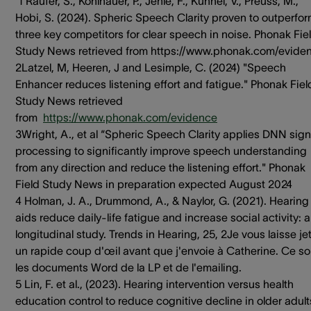
1 Raufer, S., Kohlhauer, P., Jehle, F., Kühnel, V., Preuss, M.,
Hobi, S. (2024). Spheric Speech Clarity proven to outperfo
three key competitors for clear speech in noise. Phonak Fie
Study News retrieved from https://www.phonak.com/evide
2Latzel, M, Heeren, J and Lesimple, C. (2024) "Speech
Enhancer reduces listening effort and fatigue." Phonak Fiel
Study News retrieved
from
https://www.phonak.com/evidence
3Wright, A., et al “Spheric Speech Clarity applies DNN sign
processing to significantly improve speech understanding
from any direction and reduce the listening effort." Phonak
Field Study News in preparation expected August 2024
4 Holman, J. A., Drummond, A., & Naylor, G. (2021). Hearing
aids reduce daily-life fatigue and increase social activity: a
longitudinal study. Trends in Hearing, 25, 2Je vous laisse je
un rapide coup d'œil avant que j'envoie à Catherine. Ce so
les documents Word de la LP et de l'emailing.
5 Lin, F. et al., (2023). Hearing intervention versus health
education control to reduce cognitive decline in older adult