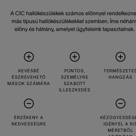
A CIC hallókészülékek számos előnnyel rendelkezn
más típusú hallókészülékekkel szemben. Íme néhán
előny és hátrány, amelyet ügyfeleink tapasztalnak.
KEVÉSBÉ
PONTOS,
TERMÉSZETE
ÉSZREVEHETŐ
SZEMÉLYRE
HANGZÁS
MÁSOK SZÁMÁRA
SZABOTT
ILLESZKEDÉS
ÉRZÉKENY A
KÉZÜGYESSÉG
NEDVESSÉGRE
IGÉNYEL A KI
MÉRETBŐL