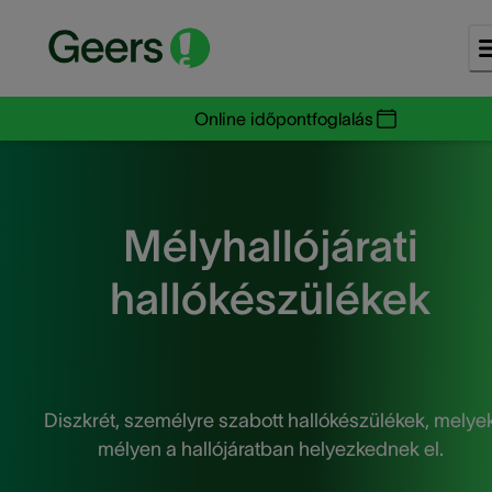
Online időpontfoglalás
Mélyhallójárati
hallókészülékek
Diszkrét, személyre szabott hallókészülékek, melye
mélyen a hallójáratban helyezkednek el.