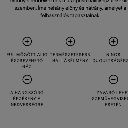
előnnyel rendelkeznek más típusú hallókészülékekke
szemben. Íme néhány előny és hátrány, amelyet a
felhasználók tapasztalnak.
FÜL MÖGÖTT ALIG
TERMÉSZETESEBB
NINCS
ÉSZREVEHETŐ
HALLÁSÉLMÉNY
DUGULTSÁGÉR
HÁZ
A HANGSZÓRÓ
ZAVARÓ LEHE
ÉRZÉKENY A
SZEMÜVEGVISE
NEDVESSÉGRE
ESETÉN