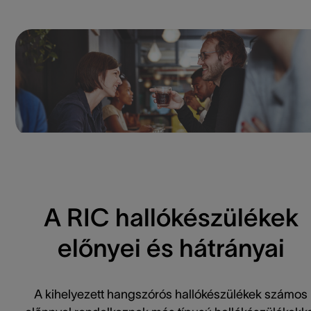
A RIC hallókészülékek
előnyei és hátrányai
A kihelyezett hangszórós hallókészülékek számos