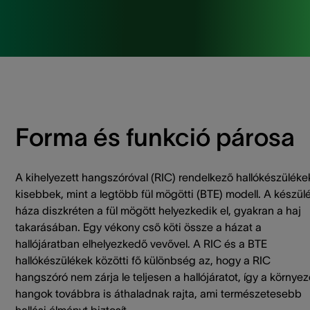
Forma és funkció párosa
A kihelyezett hangszóróval (RIC) rendelkező hallókészüléke
kisebbek, mint a legtöbb fül mögötti (BTE) modell. A készül
háza diszkréten a fül mögött helyezkedik el, gyakran a haj
takarásában. Egy vékony cső köti össze a házat a
hallójáratban elhelyezkedő vevővel. A RIC és a BTE
hallókészülékek közötti fő különbség az, hogy a RIC
hangszóró nem zárja le teljesen a hallójáratot, így a környez
hangok továbbra is áthaladnak rajta, ami természetesebb
hallási élményt biztosít.