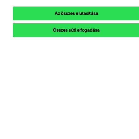
Az összes elutasítása
Összes süti elfogadása
Megoldásaink
Hasznos linkek