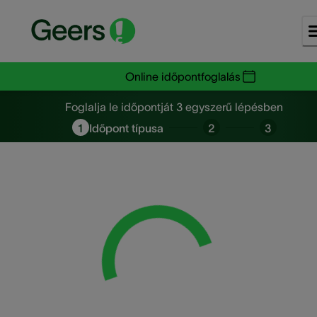
Online időpontfoglalás
Foglalja le időpontját 3 egysze
Foglalja le időpontját 3 egyszerű lépésben
1
Időpont típusa
2
3
Loading...