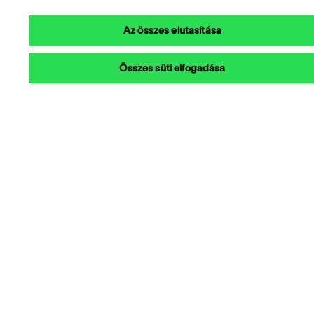
Az összes elutasítása
Összes süti elfogadása
Megoldásaink
Hasznos linkek