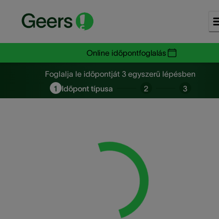
Online időpontfoglalás
Foglalja le időpontját 3 egysze
Foglalja le időpontját 3 egyszerű lépésben
1
Időpont típusa
2
3
Loading...