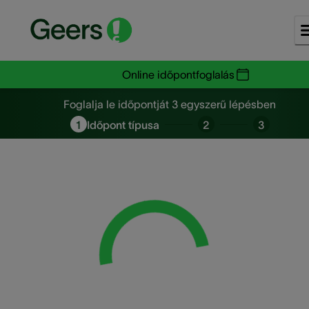
Online időpontfoglalás
Foglalja le időpontját 3 egysze
Foglalja le időpontját 3 egyszerű lépésben
1
Időpont típusa
2
3
Loading...