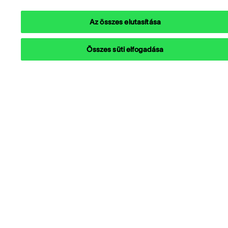
Az összes elutasítása
Összes süti elfogadása
Megoldásaink
Hasznos linkek