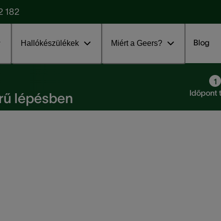
2 182
Blog
Hallókészülékek
Miért a Geers?
 3 egyszerű lépésben
1
Időpont 
erű lépésben