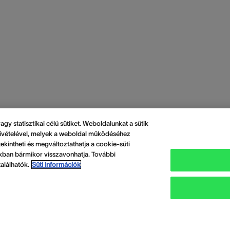
y statisztikai célú sütiket. Weboldalunkat a sütik
k kivételével, melyek a weboldal működéséhez
ekintheti és megváltoztathatja a cookie-süti
sokban bármikor visszavonhatja. További
alálhatók.
Süti információk