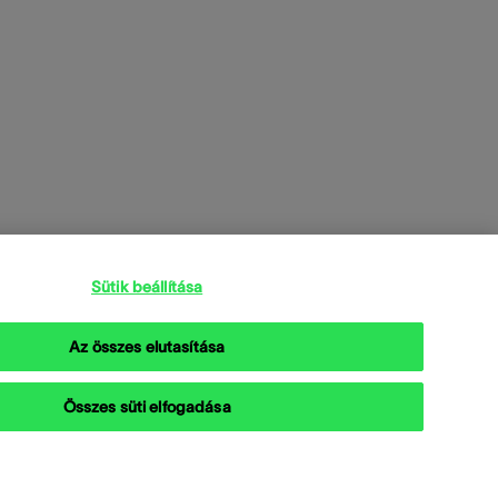
Sütik beállítása
Az összes elutasítása
Összes süti elfogadása