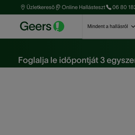
Hallásvizsgálat - mire
Amíg megszokja a
Mi vár rám az audiológusnál?
Üzletkereső
Online Hallásteszt
06 80 18
számíthat?
hallókészüléket
Ismerje meg
Ugrás a blogra
Hallás anatómia
Hallókészülék árak
anyavállalatunkat!
Mindent a hallásról
Foglalja le időpontját
Foglalja le időpontját 3 egysz