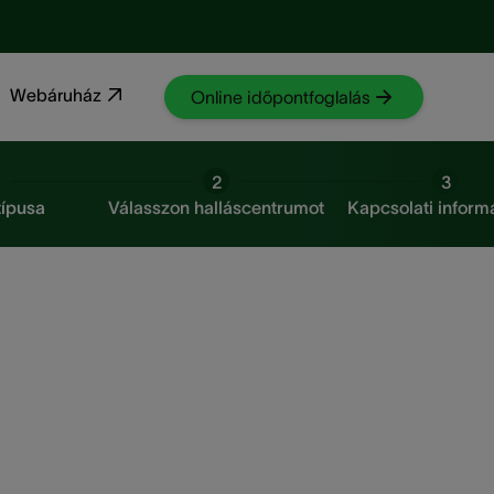
Webáruház
Online időpontfoglalás
2
3
típusa
Válasszon halláscentrumot
Kapcsolati inform